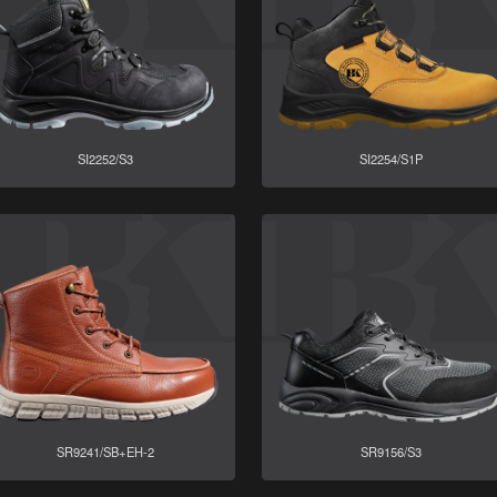
SI2252/S3
SI2254/S1P
SR9241/SB+EH-2
SR9156/S3