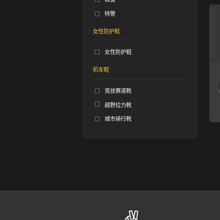
特警
女性防护鞋
女性防护鞋
机车鞋
竞技赛道靴
越野拉力靴
城市骑行靴